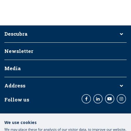
Descubra
Newsletter
Media
Address
Follow us
Facebook
LinkedIn
Youtube
Inst
Entidades Financiadoras:
We use cookies
We may place these for analysis of our visitor data, to improve our website,