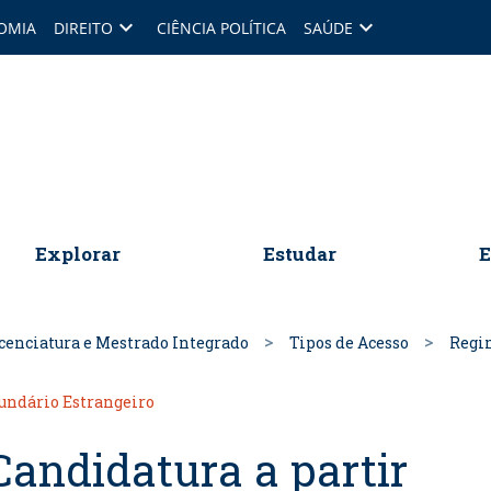
keyboard_arrow_down
keyboard_arrow_down
OMIA
DIREITO
CIÊNCIA POLÍTICA
SAÚDE
omepage
Explorar
Estudar
E
cenciatura e Mestrado Integrado
Tipos de Acesso
Regim
cundário Estrangeiro
Candidatura a partir