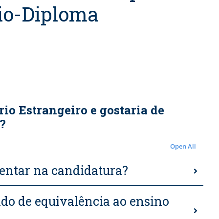
io-Diploma
io Estrangeiro e gostaria de
?
Open All
entar na candidatura?
cado de equivalência ao ensino