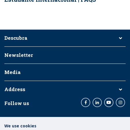
Descubra
Newsletter
Media
Address
Follow us
Facebook
LinkedIn
Youtube
Inst
Entidades Financiadoras:
We use cookies