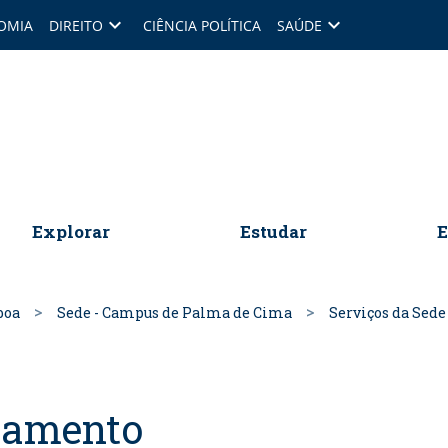
keyboard_arrow_down
keyboard_arrow_down
OMIA
DIREITO
CIÊNCIA POLÍTICA
SAÚDE
omepage
Explorar
Estudar
E
boa
Sede - Campus de Palma de Cima
Serviços da Sed
namento