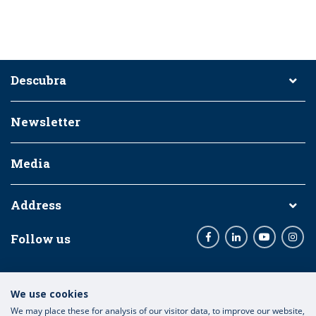
Descubra
Newsletter
Media
Address
Follow us
Facebook
LinkedIn
Youtube
Inst
Entidades Financiadoras:
We use cookies
We may place these for analysis of our visitor data, to improve our website,