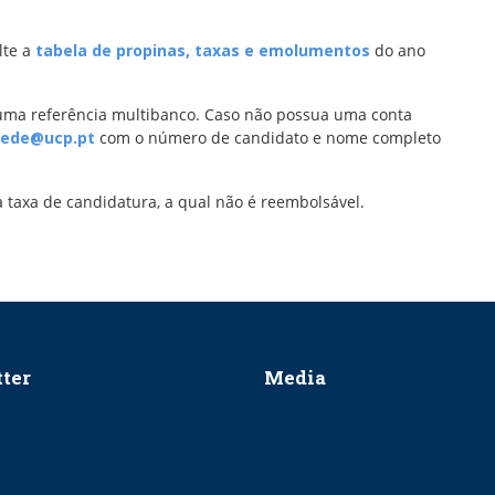
lte a
tabela de propinas, taxas e emolumentos
do ano
 uma referência multibanco. Caso não possua uma conta
sede@ucp.pt
com o número de candidato e nome completo
 taxa de candidatura, a qual não é reembolsável.
ter
Media