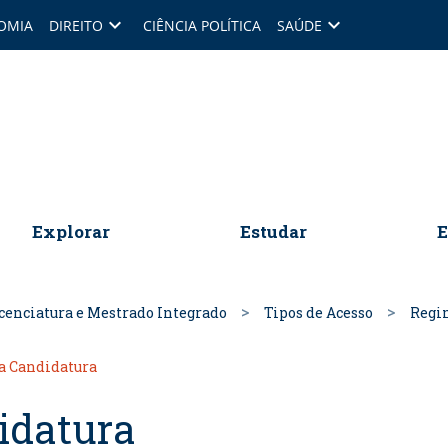
keyboard_arrow_down
keyboard_arrow_down
OMIA
DIREITO
CIÊNCIA POLÍTICA
SAÚDE
omepage
Explorar
Estudar
E
cenciatura e Mestrado Integrado
Tipos de Acesso
Regim
a Candidatura
idatura