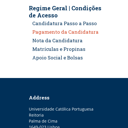
Regime Geral | Condições
de Acesso
Candidatura Passo a Passo
Pagamento da Candidatura
Nota da Candidatura
Matrículas e Propinas
Apoio Social e Bolsas
Address
Universidade Católica Portuguesa
Reitoria
Palma de Cima
1649-023 Lisboa